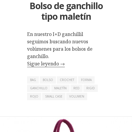
Bolso de ganchillo
tipo maletín
En nuestro I+D ganchillil
seguimos buscando nuevos
volúmenes para los bolsos de
ganchillo.
Sigue leyendo
→
BAG
BOLSO
CROCHET
FORMA
GANCHILLO
MALETÍN
RED
RIGID
ROJO
SMALL CASE
VOLUMEN