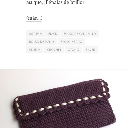
así que, ¡llénalas de brillo!
(más…)
AUTUMN
BLACK
BOLSO DE GANCHILLO
BOLSO DE MANO
BOLSO NEGRO
CLUTCH
CROCHET
OTOÑO
SILVER