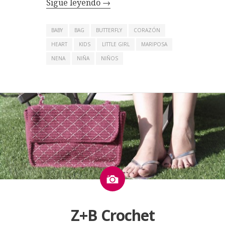
Sigue leyendo
→
BABY
BAG
BUTTERFLY
CORAZÓN
HEART
KIDS
LITTLE GIRL
MARIPOSA
NENA
NIÑA
NIÑOS
Imagen
Z+B Crochet