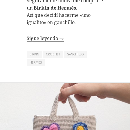
Seguramente nunca me compraré
un
Birkin de Hermès
.
Así que decidí hacerme «uno
igualito» en ganchillo.
Sigue leyendo
→
BIRKIN
CROCHET
GANCHILLO
HERMES