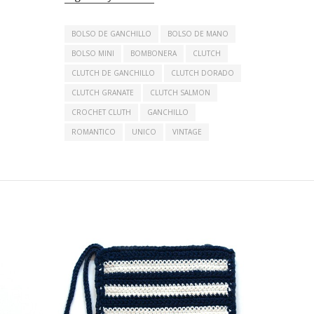
BOLSO DE GANCHILLO
BOLSO DE MANO
BOLSO MINI
BOMBONERA
CLUTCH
CLUTCH DE GANCHILLO
CLUTCH DORADO
CLUTCH GRANATE
CLUTCH SALMON
CROCHET CLUTH
GANCHILLO
ROMANTICO
UNICO
VINTAGE