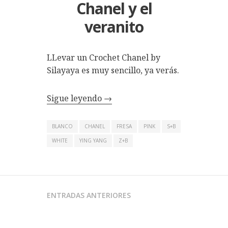
Chanel y el
veranito
LLevar un Crochet Chanel by
Silayaya es muy sencillo, ya verás.
Sigue leyendo
→
BLANCO
CHANEL
FRESA
PINK
S+B
WHITE
YING YANG
Z+B
NAVEGACIÓN
ENTRADAS ANTERIORES
DE
ENTRADAS