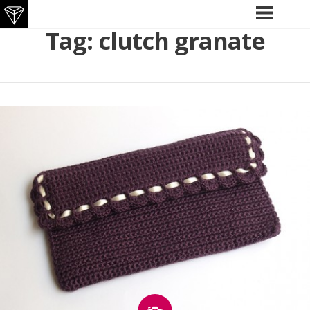
Skip
Tag:
clutch granate
PRIMARY
MENU
to
content
Image