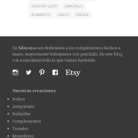
CROCHET CLUTH
GANCHILLO
ROMANTICO
UNICO
VINTAGE
En
Silayaya
nos dedicamos a los complementos hechos a
mano, mayormente trabajamos con ganchillo. En este blog
vas a encontrar todo lo que vamos haciendo.
Nuestras creaciones
Bolsos
Amigurumi
Bufandas
Complementos
Tocados
Monederos