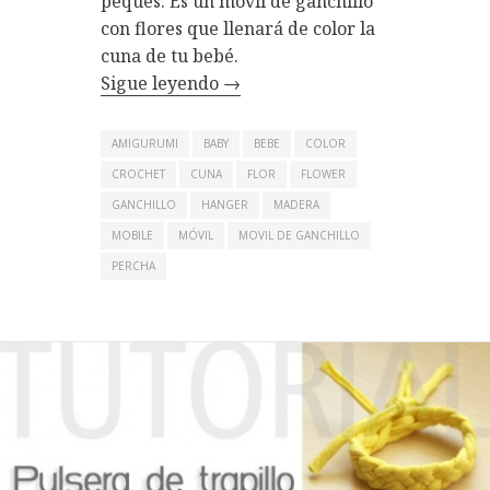
peques. Es un móvil de ganchillo
con flores que llenará de color la
cuna de tu bebé.
Sigue leyendo
→
AMIGURUMI
BABY
BEBE
COLOR
CROCHET
CUNA
FLOR
FLOWER
GANCHILLO
HANGER
MADERA
MOBILE
MÓVIL
MOVIL DE GANCHILLO
PERCHA