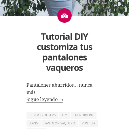
Imagen
Tutorial DIY
customiza tus
pantalones
vaqueros
Pantalones aburridos… nunca
más.
Sigue leyendo
→
DENIM TROUSERS
DIY
EMBROIDERIE
JEANS
PANTALÓN VAQUERO
PUNTILLA