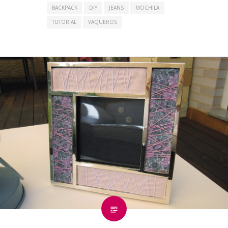
BACKPACK
DIY
JEANS
MOCHILA
TUTORIAL
VAQUEROS