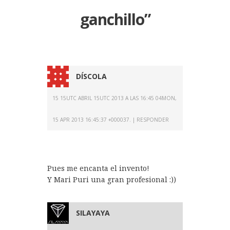
ganchillo
”
DÍSCOLA
15 15UTC ABRIL 15UTC 2013 A LAS 16:45 04MON,
15 APR 2013 16:45:37 +000037.
RESPONDER
Pues me encanta el invento!
Y Mari Puri una gran profesional :))
SILAYAYA