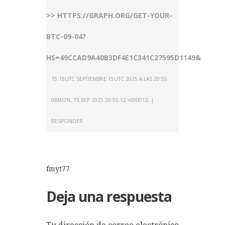
>> HTTPS://GRAPH.ORG/GET-YOUR-
BTC-09-04?
HS=49CCAD9A40B3DF4E1C341C27595D1149&
15 15UTC SEPTIEMBRE 15UTC 2025 A LAS 20:55
08MON, 15 SEP 2025 20:55:12 +000012.
RESPONDER
fmyt77
Deja una respuesta
Tu dirección de correo electrónico