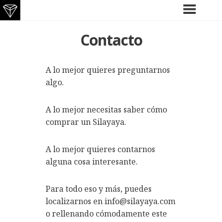
Saltar
MENÚ
Contacto
PRINCIPAL
al
contenido
A lo mejor quieres preguntarnos
algo.
A lo mejor necesitas saber cómo
comprar un Silayaya.
A lo mejor quieres contarnos
alguna cosa interesante.
Para todo eso y más, puedes
localizarnos en info@silayaya.com
o rellenando cómodamente este