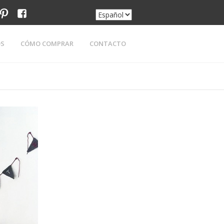
am
tter
pinterest
facebook
OS
CÓMO COMPRAR
CONTACTO