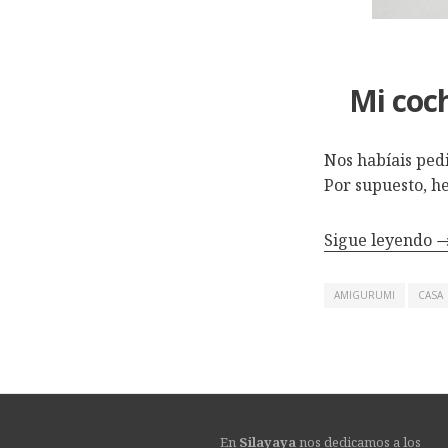
Mi coch
Nos habíais pedi
Por supuesto, h
Sigue leyendo
AMIGURUMI
CASA
En
Silayaya
nos dedicamos a los