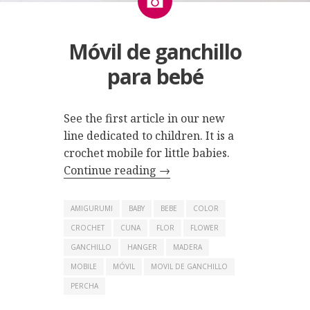
Móvil de ganchillo
para bebé
See the first article in our new
line dedicated to children. It is a
crochet mobile for little babies.
Continue reading
→
AMIGURUMI
BABY
BEBE
COLOR
CROCHET
CUNA
FLOR
FLOWER
GANCHILLO
HANGER
MADERA
MOBILE
MÓVIL
MOVIL DE GANCHILLO
PERCHA