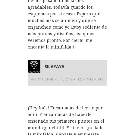
hemos pasado unas tardes
agradables. Todavía guardo los
esquemas por si acaso. Espero que
muchas más se animen y que se
enganchen como yo.Estoy sedienta de
más puntos y diseños, así q nos
veremos pronto. Por cierto, me
encanta la minifalda!!!
SILAYAYA
FRIDAY OCTOBER 5TH, 2012 AT 12:54 AM
REPLY
¡Hey Inés! Encantadas de leerte por
aquí. Y encantadas de haberte
enseñado tus primeros puntos en el
mundo ganchillil. Y si te ha gustado
la minifalda, ¡lánzate y empiézate