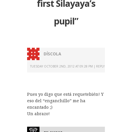
first Silayaya’s
pupil
”
DÍSCOLA
TUESDAY OCTOBER 2ND, 2012 AT 09:28 PM
REPLY
Pues yo digo que está requetebién! Y
eso del “enganchillo” me ha
encantado ;)
Un abrazo!