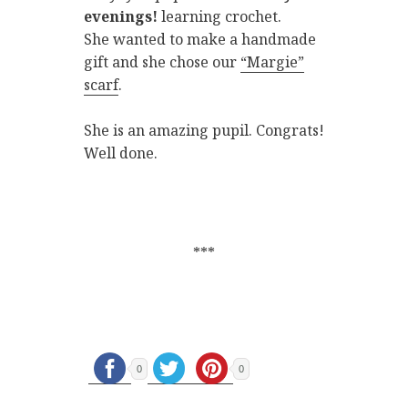
evenings!
learning crochet.
She wanted to make a handmade
gift and she chose our
“Margie”
scarf
.
She is an amazing pupil. Congrats!
Well done.
***
0
0