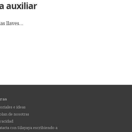
a auxiliar
las llaves…
tras
oriales e ideas
lan de nosotras
vacidad
tacta con Silayaya escribiendo a