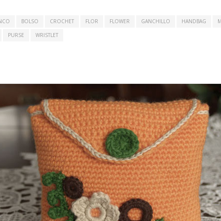
NCO
BOLSO
CROCHET
FLOR
FLOWER
GANCHILLO
HANDBAG
PURSE
WRISTLET