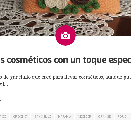
Imagen
s cosméticos con un toque espec
to de ganchillo que creé para llevar cosméticos, aunque pu
vil…
→
TICO
CROCHET
GANCHILLO
NARANJA
NECESER
ORANGE
POUCH