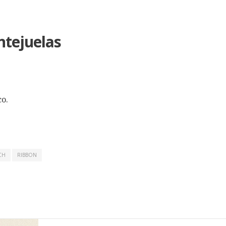
ntejuelas
.
co.
CH
RIBBON