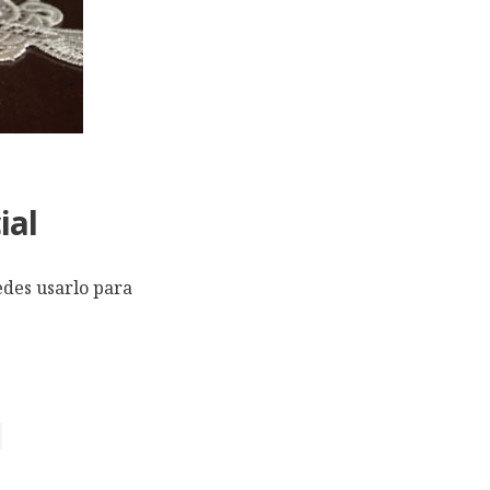
ial
edes usarlo para