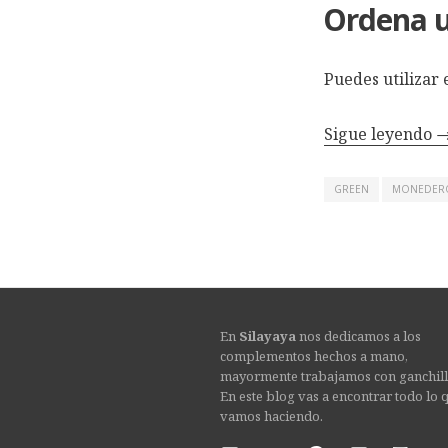
Ordena un
Puedes utilizar 
Sigue leyendo
GREEN
MONEDER
En
Silayaya
nos dedicamos a los
complementos hechos a mano,
mayormente trabajamos con ganchill
En este blog vas a encontrar todo lo 
vamos haciendo.