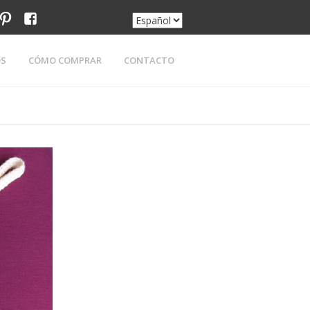
am
tter
pinterest
facebook
OS
CÓMO COMPRAR
CONTACTO