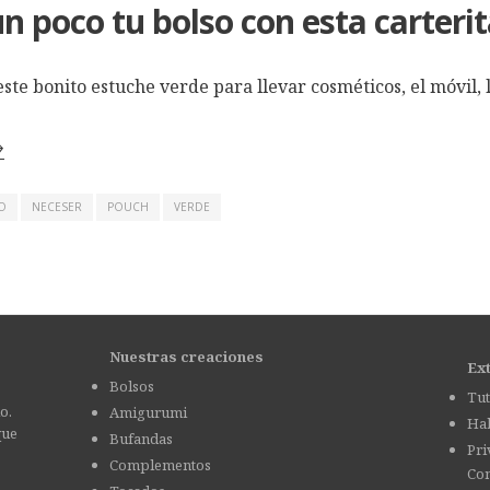
 poco tu bolso con esta carterit
este bonito estuche verde para llevar cosméticos, el móvil, 
→
O
NECESER
POUCH
VERDE
Nuestras creaciones
Ex
Bolsos
Tut
o.
Amigurumi
Hab
que
Bufandas
Pri
Complementos
Con