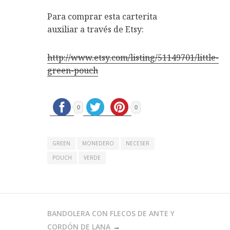
Para comprar esta carterita
auxiliar a través de Etsy:
http://www.etsy.com/listing/51149701/little-
green-pouch
0
0
GREEN
MONEDERO
NECESER
POUCH
VERDE
NAVEGACIÓN
BANDOLERA CON FLECOS DE ANTE Y
DE
CORDÓN DE LANA