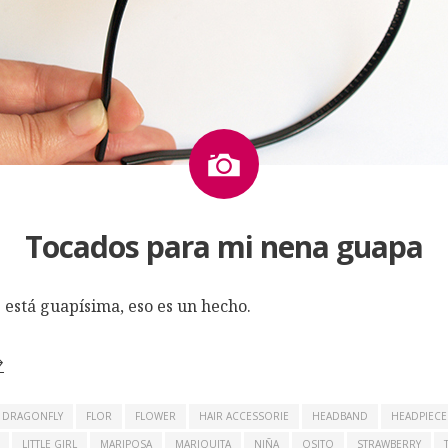
Imagen
Tocados para mi nena guapa
 está guapísima, eso es un hecho.
→
DRAGONFLY
FLOR
FLOWER
HAIR ACCESSORIE
HEADBAND
HEADPIECE
LITTLE GIRL
MARIPOSA
MARIQUITA
NIÑA
OSITO
STRAWBERRY