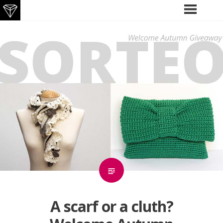
Skip
PRIMARY
MENU
to
content
A scarf or a cluth?