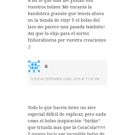
A mi lo que más me gustan son
vuestros bolsos. Me encanta la
bandolera granate que teneis ahora
en la tienda de etsy! Y el bolso del
lazo me parece una pasada también!
Así que lo elijo para el sorteo
Enhorabuena por vuestra creaciones
;)
G
TUESDAY SEPTEMBER 22ND, 2015 AT 11:45 PM
Todo lo que haceis tiene un aire
especial dificil de explicar, pero nada
como el bolso inspiración “birkin”
que triunfa más que la CocaCola!!!!!!
Y quiero lucir ese increible bolso de