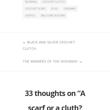
BUFANDA
CROCHET CLUTCH
CROCHET SCARF
ELIGE
GIVEAWAY
SORTEO
WELCOME AUTUMN
POST
BLACK AND SILVER CROCHET
NAVIGATION
CLUTCH
THE WINNERS OF THE GIVEAWAY
33 thoughts on “
A
scarf or a cluth?