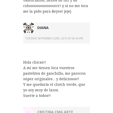
valencianos, llenos de luz y de
colooooooooooooorrr! y si no me toca
me la pido para Reyes! jejej
DIANA
TUESDAY SEPTEMBER 22ND, 2015 AT 06:44 PM
Hola chicas!!
A mí me tienen loca vuestros
pastelitos de ganchillo, me parecen
súper originales… y deliciosos!!
Y me quedaría el clutch verde, que
yo soy muy de lazos.
Suerte a todos!!
CRISTINA CMG ARTE