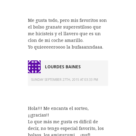
Me gusta todo, pero mis favoritos son
el bolso granate superestiloso que
me hicisteis y el llavero que es un
clon de mi coche amarillo.
Yo quieeeeeroooo la bufaaanndaaa.
LOURDES BAINES
SUNDAY SEPTEMBER 27TH, 2015 AT 03:33 PM
Hola!!! Me encanta el sorteo,
¡¡gracias!!
Lo que más me gusta es difícil de
decir, no tengo especial favorito, los
bolsos, los amigurumi…..¡puf!