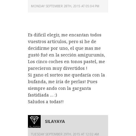
MONDAY SEPTEMBER 28TH, 2015 AT 05:04 PM
Es dificil elegir, me encantan todos
vuestros artículos, pero si he de
decidirme por uno, el que mas me
gustó fué en la sección amigurumis,
Los cinco coches en tonos pastel, me
parecieron muy divertidos !
Si gano el sorteo me quedaría con la
bufanda, me iría de perlas! Pues
siempre ando con la garganta
fastidiada … :)
Saludos a todas!!
SILAYAYA
TUESDAY SEPTEMBER 29TH, 2015 AT 12:02 AM