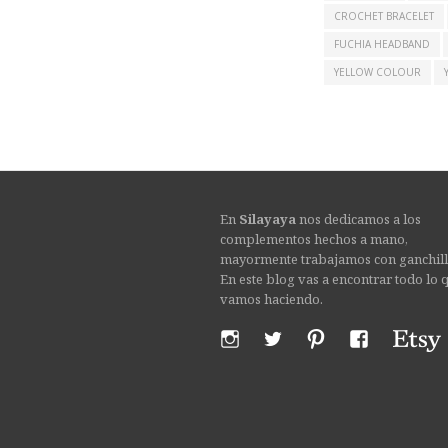
CROCHET BRACELET
FUCHIA HEADBAND
YELLOW COLOUR
En
Silayaya
nos dedicamos a los
complementos hechos a mano,
mayormente trabajamos con ganchill
En este blog vas a encontrar todo lo 
vamos haciendo.