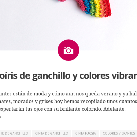
Imagen
oíris de ganchillo y colores vibra
rantes están de moda y cómo aun nos queda verano y ya ha
nates, morados y grises hoy hemos recopilado unos cuantos
spertarán tus ojos con su brillante colorido. Adelante.
→
HE DE GANCHILLO
CINTA DE GANCHILLO
CINTA FUCSIA
COLORES VIBRANTES