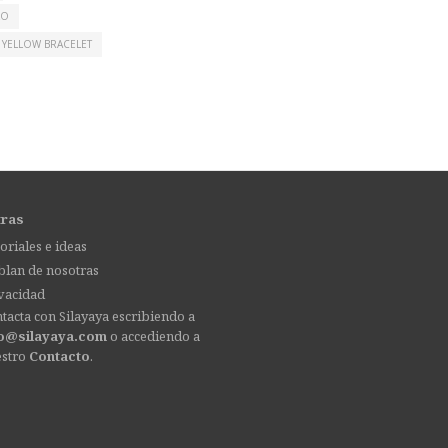
LO
YELLOW BRACELET
tras
oriales e ideas
lan de nosotras
vacidad
tacta con Silayaya escribiendo a
fo@silayaya.com
o accediendo a
estro
Contacto
.