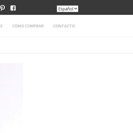
am
tter
pinterest
facebook
OS
CÓMO COMPRAR
CONTACTO