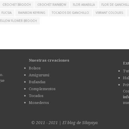
CROCHET BROOCH
CROCHET RAINBOW
FLOR AMARILLA
FLOR DE GANCHIL
FUCSIA
RAINBOW KEYRING
TOCADOS DE GANCHILLO
VIBRANT COLOURS
YELLOW FLOWER BROOCH
Nuestras creaciones
Ex
Bolsos
Tut
o.
Amigurumi
Hab
que
Bufandas
Pri
Complementos
Con
Tocados
in
Monederos
nu
© 2011 - 2021
|
El blog de
Silayaya