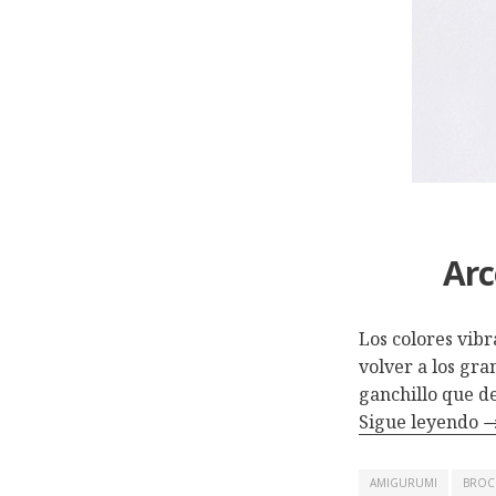
Arc
Los colores vib
volver a los gra
ganchillo que de
Sigue leyendo
AMIGURUMI
BROC