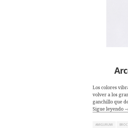
Arc
Los colores vib
volver a los gra
ganchillo que de
Sigue leyendo
AMIGURUMI
BROC