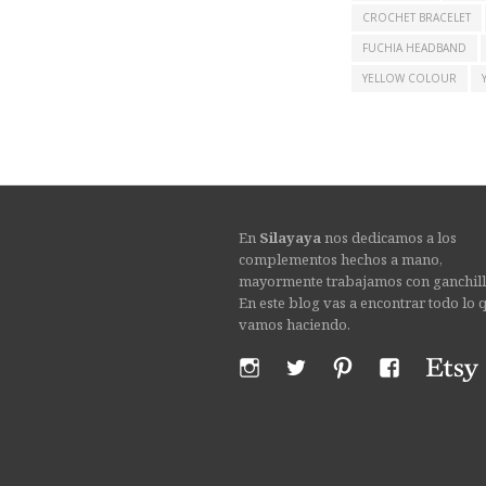
CROCHET BRACELET
FUCHIA HEADBAND
YELLOW COLOUR
En
Silayaya
nos dedicamos a los
complementos hechos a mano,
mayormente trabajamos con ganchill
En este blog vas a encontrar todo lo 
vamos haciendo.