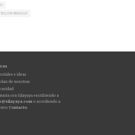
LO
YELLOW BRACELET
tras
oriales e ideas
lan de nosotras
vacidad
tacta con Silayaya escribiendo a
fo@silayaya.com
o accediendo a
estro
Contacto
.