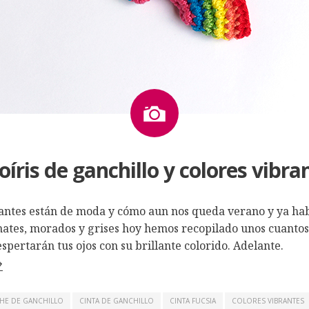
Imagen
oíris de ganchillo y colores vibra
rantes están de moda y cómo aun nos queda verano y ya ha
nates, morados y grises hoy hemos recopilado unos cuantos
spertarán tus ojos con su brillante colorido. Adelante.
→
HE DE GANCHILLO
CINTA DE GANCHILLO
CINTA FUCSIA
COLORES VIBRANTES