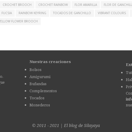
CROCHET BROOCH
CROCHET RAINBOW
FLOR AMARILLA
FLOR DE GANCHIL
FUCSIA
RAINBOW KEYRING
TOCADOS DE GANCHILLO
VIBRANT COLOURS
YELLOW FLOWER BROOCH
Nuestras creaciones
Ex
Bolsos
Tut
o.
Amigurumi
Hab
que
Bufandas
Pri
Complementos
Con
Tocados
in
Monederos
nu
© 2011 - 2021
|
El blog de
Silayaya