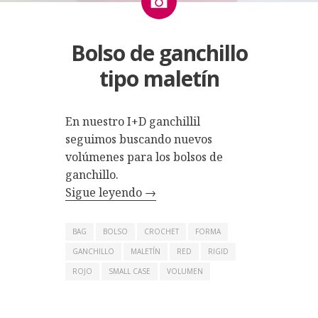
Bolso de ganchillo
tipo maletín
En nuestro I+D ganchillil
seguimos buscando nuevos
volúmenes para los bolsos de
ganchillo.
Sigue leyendo
→
BAG
BOLSO
CROCHET
FORMA
GANCHILLO
MALETÍN
RED
RIGID
ROJO
SMALL CASE
VOLUMEN