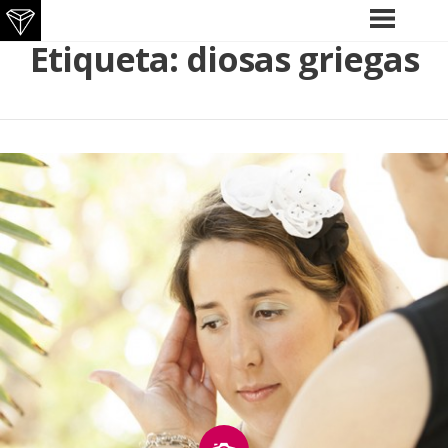
Saltar
Etiqueta:
diosas griegas
MENÚ
PRINCIPAL
al
contenido
Imagen