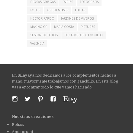
DIOSAS GRIEGAS
FAIRIES
FOTOGRAFIA
FOTOS
GREEK MUSES
HADAS
HECTOR PARDO
JARDINES DE VIVEROS
MAKING OF
MARIA COSTA
PICTURES
SESION DE FOTOS
TOCADOS DE GANCHILLO
VALENCIA
En
Silayaya
nos dedicamos a los complementos hechos a
mano, mayormente trabajamos con ganchillo. En este blog
vas a encontrar todo lo que vamos haciendo.
Nuestras creaciones
Bolsos
Amigurumi