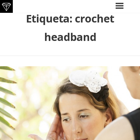
Saltar
Etiqueta:
crochet
MENÚ
PRINCIPAL
al
contenido
headband