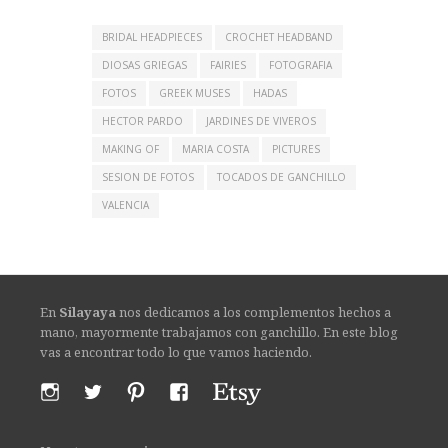
BRIDAL HEADPIECES
CROCHET HEADBAND
DIOSAS GRIEGAS
FAIRIES
FOTOGRAFIA
FOTOS
GREEK MUSES
HADAS
HECTOR PARDO
JARDINES DE VIVEROS
MAKING OF
MARIA COSTA
PICTURES
SESION DE FOTOS
TOCADOS DE GANCHILLO
VALENCIA
En
Silayaya
nos dedicamos a los complementos hechos a
mano, mayormente trabajamos con ganchillo. En este blog
vas a encontrar todo lo que vamos haciendo.