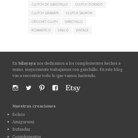
CLUTCH DE GANCHILLO
CLUTCH DORADO
CLUTCH GRANATE
CLUTCH SALMON
CROCHET CLUTH
GANCHILLO
ROMANTICO
UNICO
VINTAGE
En
Silayaya
nos dedicamos a los complementos hechos a
mano, mayormente trabajamos con ganchillo. En este blog
vas a encontrar todo lo que vamos haciendo.
Nuestras creaciones
Bolsos
Amigurumi
Bufandas
Complementos