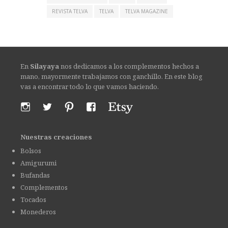
REVISTA TELVA
TELVA
TELVA MAGAZINE
En
Silayaya
nos dedicamos a los complementos hechos a
mano, mayormente trabajamos con ganchillo. En este blog
vas a encontrar todo lo que vamos haciendo.
Nuestras creaciones
Bolsos
Amigurumi
Bufandas
Complementos
Tocados
Monederos