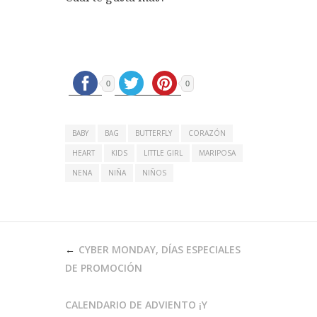
0
0
BABY
BAG
BUTTERFLY
CORAZÓN
HEART
KIDS
LITTLE GIRL
MARIPOSA
NENA
NIÑA
NIÑOS
NAVEGACIÓN
CYBER MONDAY, DÍAS ESPECIALES
DE
DE PROMOCIÓN
ENTRADAS
CALENDARIO DE ADVIENTO ¡Y