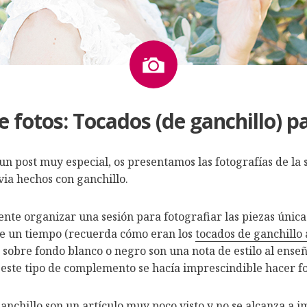
Imagen
e fotos: Tocados (de ganchillo) p
n post muy especial, os presentamos las fotografías de la s
via hechos con ganchillo.
nte organizar una sesión para fotografiar las piezas única
e un tiempo (recuerda cómo eran los
tocados de ganchillo 
 sobre fondo blanco o negro son una nota de estilo al ense
 este tipo de complemento se hacía imprescindible hacer f
anchillo
son un artículo muy poco visto y no se alcanza a i