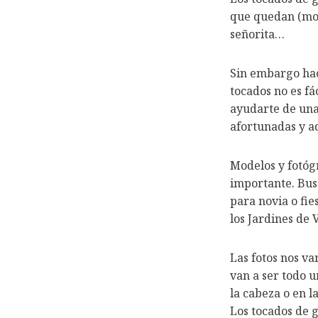
que quedan (mod
señorita…
Sin embargo hac
tocados no es fá
ayudarte de una
afortunadas y aq
Modelos y fotógr
importante. Bus
para novia o fie
los Jardines de 
Las fotos nos va
van a ser todo u
la cabeza o en la
Los tocados de 