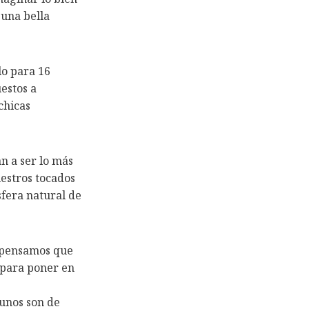
 una bella
lo para 16
uestos a
chicas
n a ser lo más
uestros
tocados
sfera natural de
y pensamos que
s para poner en
 unos son de