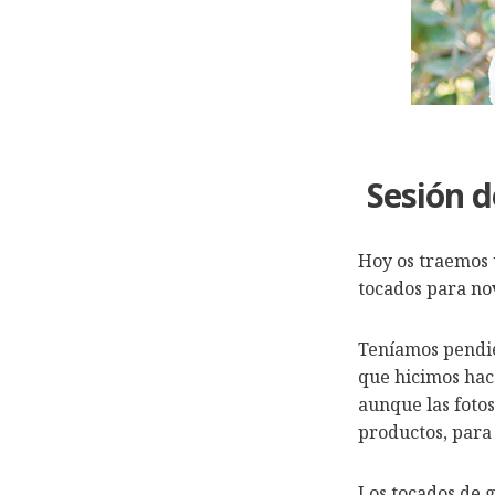
Sesión d
Hoy os traemos u
tocados para no
Teníamos pendie
que hicimos hac
aunque las fotos
productos, para
Los
tocados de g