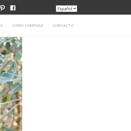
am
tter
pinterest
facebook
OS
CÓMO COMPRAR
CONTACTO