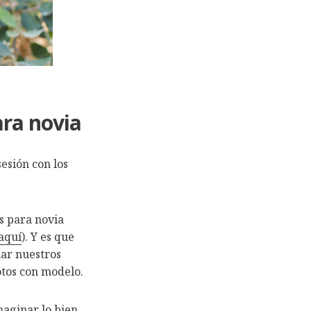
ara novia
esión con los
s para novia
aquí
). Y es que
ñar nuestros
otos con modelo.
maginar lo bien