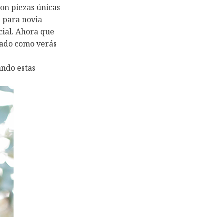
son piezas únicas
 para novia
cial. Ahora que
tado como verás
ando estas