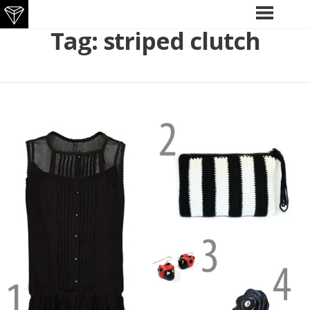
Skip
Tag:
striped clutch
PRIMARY
MENU
to
content