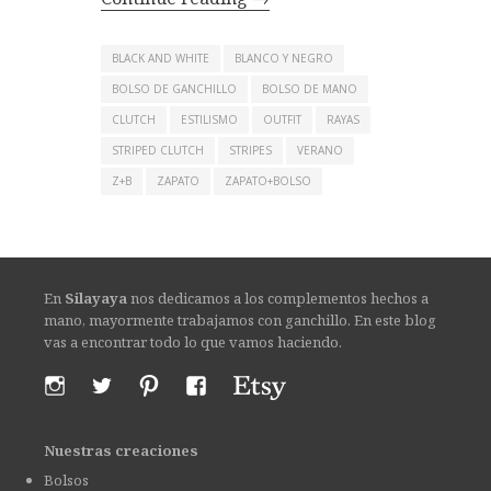
BLACK AND WHITE
BLANCO Y NEGRO
BOLSO DE GANCHILLO
BOLSO DE MANO
CLUTCH
ESTILISMO
OUTFIT
RAYAS
STRIPED CLUTCH
STRIPES
VERANO
Z+B
ZAPATO
ZAPATO+BOLSO
En
Silayaya
nos dedicamos a los complementos hechos a
mano, mayormente trabajamos con ganchillo. En este blog
vas a encontrar todo lo que vamos haciendo.
Nuestras creaciones
Bolsos