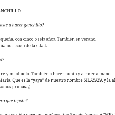
ANCHILLO
ste a hacer ganchillo?
queña, con cinco o seis años. También en verano.
ña no recuerdo la edad.
ñó?
e y mi abuela. También a hacer punto y a coser a mano.
María. Que es la “yaya” de nuestro nombre SILAYAYA y la a
omos primas. ;)
ro que tejiste?
e un vestido para una muñeca tipo Barbie (marca ACME). Y