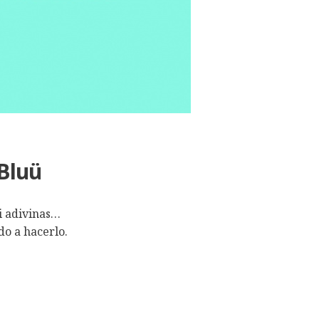
 Bluü
i adivinas…
do a hacerlo.