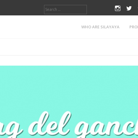
Search
instagr
twi
for:
Tag:
Bluu
WHO ARE SILAYAYA
PRO