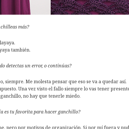
nchilleas más?
layaya.
ayaya también.
o detectas un error, o continúas?
, siempre. Me molesta pensar que eso se va a quedar así.
upuesto. Una vez visto el fallo siempre lo vas tener presen
 ganchillo, no hay que tenerle miedo.
ía es tu favorita para hacer ganchillo?
, pero por motivos de organización. Si por mí fuera y pudi