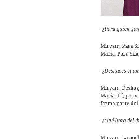
-¿Para quién ga
Miryam: Para Si
Maria: Para Sil
-¿Deshaces cuand
Miryam: Deshago
Maria: Uf, por s
forma parte del
-¿Qué hora del d
Miryam: La noche