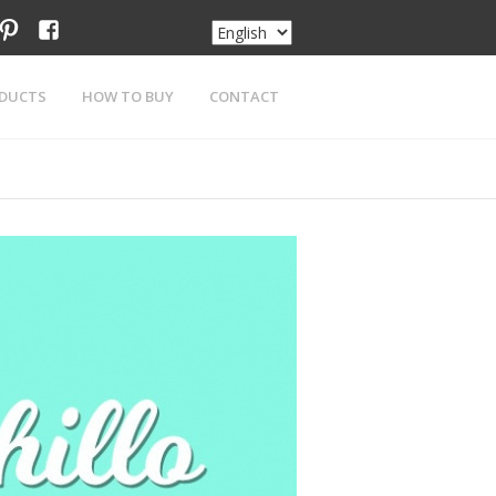
am
tter
pinterest
facebook
DUCTS
HOW TO BUY
CONTACT