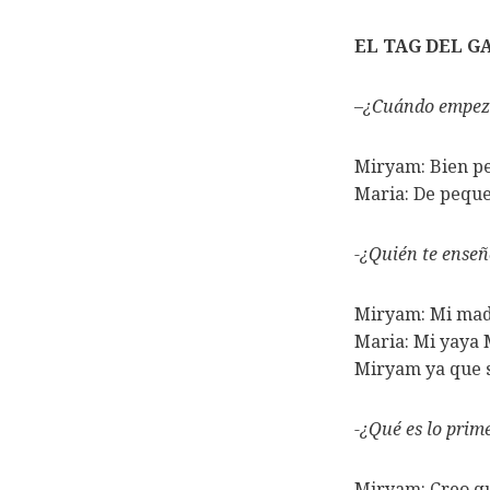
EL TAG DEL G
–
¿Cuándo empeza
Miryam: Bien pe
Maria: De peque
-¿Quién te ense
Miryam: Mi madr
Maria: Mi yaya 
Miryam ya que s
-¿Qué es lo prime
Miryam: Creo qu