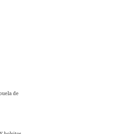
buela de
 bolsitos,