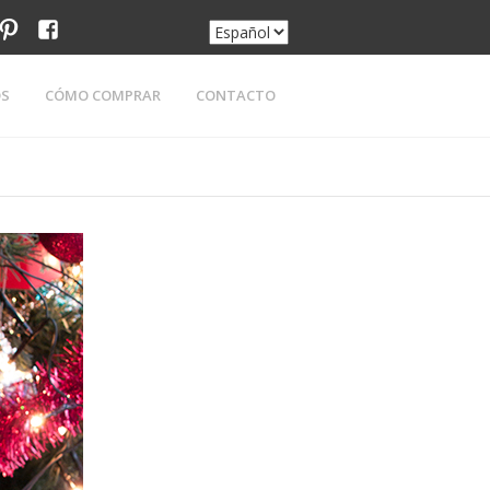
am
tter
pinterest
facebook
OS
CÓMO COMPRAR
CONTACTO