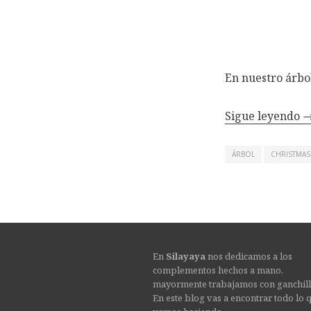
En nuestro árbo
Sigue leyendo
ÁRBOL
CHRISTMAS
En
Silayaya
nos dedicamos a los
complementos hechos a mano,
mayormente trabajamos con ganchill
En este blog vas a encontrar todo lo 