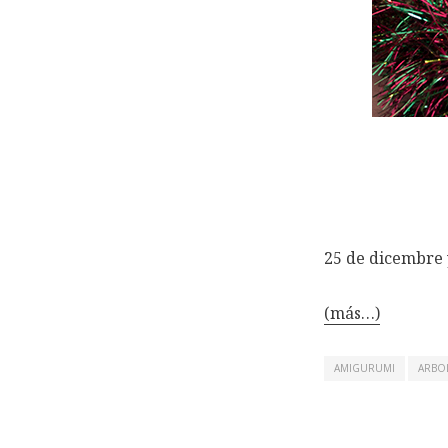
25 de dicembre y
(más…)
AMIGURUMI
ARBO