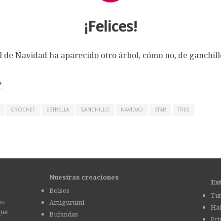
¡Felices!
l de Navidad ha aparecido otro árbol, cómo no, de ganchill
→
CROCHET
ESTRELLA
GANCHILLO
NAVIDAD
STAR
TREE
Nuestras creaciones
Ex
Bolsos
Tut
o.
Amigurumi
Hab
que
Bufandas
Pri