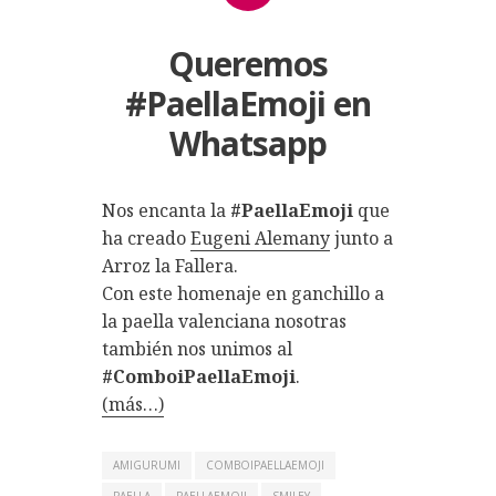
Queremos
#PaellaEmoji en
Whatsapp
Nos encanta la
#PaellaEmoji
que
ha creado
Eugeni Alemany
junto a
Arroz la Fallera.
Con este homenaje en ganchillo a
la paella valenciana nosotras
también nos unimos al
#ComboiPaellaEmoji
.
(más…)
AMIGURUMI
COMBOIPAELLAEMOJI