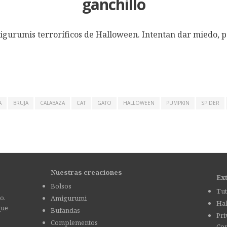
ganchillo
igurumis terroríficos de Halloween. Intentan dar miedo, 
A
BRUJA
CALABAZA
CAT
GATO
HALLOWEEN
PUMPKIN
SPIDER
Nuestras creaciones
Ex
Bolsos
Tut
o.
Amigurumi
Hab
que
Bufandas
Pri
Complementos
Con