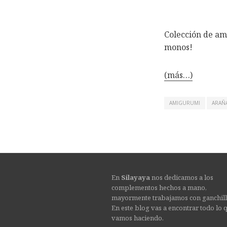
Colección de am
monos!
(más…)
AMIGURUMI
ARAÑ
En
Silayaya
nos dedicamos a los
complementos hechos a mano,
mayormente trabajamos con ganchill
En este blog vas a encontrar todo lo 
vamos haciendo.