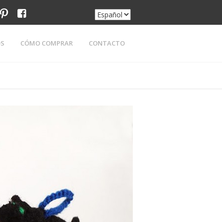
am
tter
pinterest
facebook
OS
CÓMO COMPRAR
CONTACTO