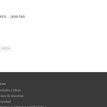
pero… ¡son tan
WITCH
tras
oriales e ideas
lan de nosotras
vacidad
tacta con Silayaya escribiendo a