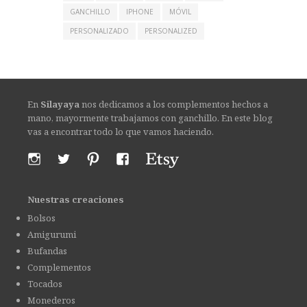
GANCHILLO
IPHONE
MÓVIL
PERSONALIZADO
PERSONALIZED
En
Silayaya
nos dedicamos a los complementos hechos a
mano, mayormente trabajamos con ganchillo. En este blog
vas a encontrar todo lo que vamos haciendo.
Nuestras creaciones
Bolsos
Amigurumi
Bufandas
Complementos
Tocados
Monederos