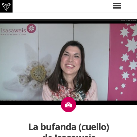
Saltar
MENÚ
PRINCIPAL
al
contenido
Imagen
La bufanda (cuello)