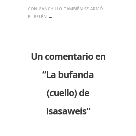
ENTRADAS
CON GANCHILLO TAMBIÉN SE ARMÓ
EL BELÉN
Un comentario en
“
La bufanda
(cuello) de
Isasaweis
”